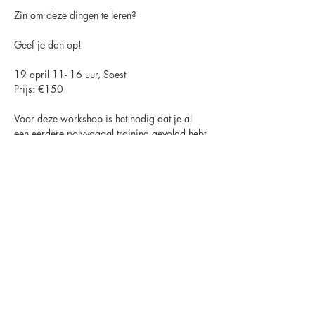
Zin om deze dingen te leren?
Geef je dan op!
19 april 11- 16 uur, Soest
Prijs: €150
Voor deze workshop is het nodig dat je al 
een eerdere polyvagaal training gevolgd hebt.
Dat kan de Polyvagaal basis live of de 
Polyvagaal in de Praktijk online geweest zijn.
Opbouw inhoud: 
Ochtend: theorie & vragen
Middag: oefenen