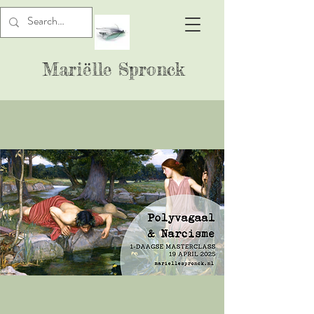
Mariëlle Spronck