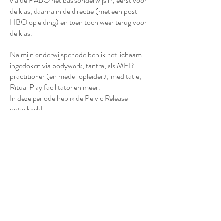
via de PABO het basisonderwijs in, eerst voor
de klas, daarna in de directie (met een post
HBO opleiding) en toen toch weer terug voor
de klas.
Na mijn onderwijsperiode ben ik het lichaam
ingedoken via bodywork, tantra, als MER
practitioner (en mede-opleider), meditatie,
Ritual Play facilitator en meer.
In deze periode heb ik de Pelvic Release
ontwikkeld.
Ik ben door Betty Martin (uitgebreid)
opgeleid in het Wheel of Consent en vanaf de
beginjaren gecertificeerd facilitator geweest. Ik
heb me bewust los gemaakt van de School of
Consent door een verschil in waarden, maar
onderwijs het Wheel nog steeds met een heel
warm en vol hart.
Ik heb live en online bij Deb Dana training