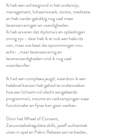
Ik heb een achtergrond in het onderwijs,
management, lichaamswerk, tantra, meditatie
en heb verder gelukkig nog veel meer
levenservaringen en vaardigheden.
Ik heb ervaren dat diploma's en opleidingen
zinnig zijn - daar heb ik er ook een hele rits
van, maar wie leest die opsommingen nou
echt- , maar levenservaring en
levensvaardigheden vind ik nog veel
waardevoller.
Ik had een complexe jeugd, waardoor ik een
heleboel kansen heb gehad te onderzoeken
hoe een lichaam vol slecht aangeleerde
programma's, trauma en verkrampingen weer
functioneler en fijner kan gaan werken.
Door het Wheel of Consent,
Zenuwstelselregulatie skills, jezelf authentiek
uiten in spel en Pelvic Release aan te bieden,