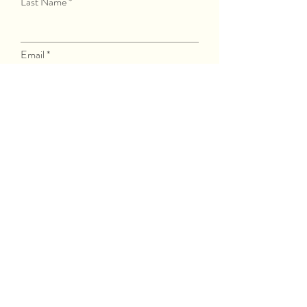
Last Name
Email
VERZEND
Download hieronder dé
'kattentrap' getekend door
Diana van Ewijk