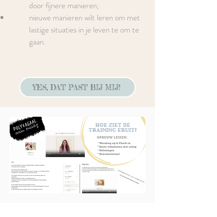
door fijnere manieren;
nieuwe manieren wilt leren om met
lastige situaties in je leven te om te
gaan.
YES, DAT PAST BIJ MIJ!