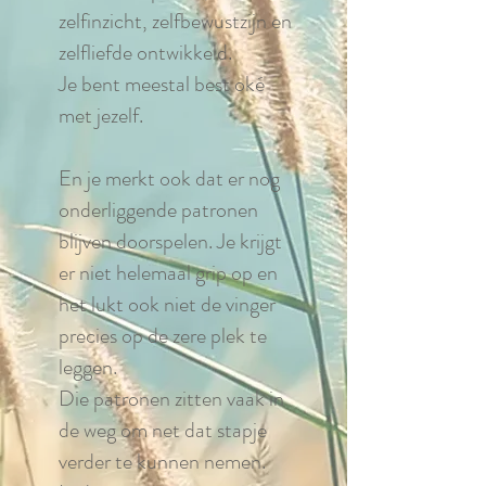
zelfinzicht, zelfbewustzijn en
zelfliefde ontwikkeld.
Je bent meestal best oké
met jezelf.
En je merkt ook dat er nog
onderliggende patronen
blijven doorspelen. Je krijgt
er niet helemaal grip op en
het lukt ook niet de vinger
precies op de zere plek te
leggen.
Die patronen zitten vaak in
de weg om net dat stapje
verder te kunnen nemen.