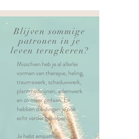
Blijven sommige
patronen in je
leven terugkeren?
Misschien heb je al allerlei
vormen van therapie, heling,
traumawerk, schaduwwerk,
plantmedicijnen, ademwerk
en zo meer gedaan. En
hebben die dingen je ook
echt verder geholpen.
Je hebt empathie,