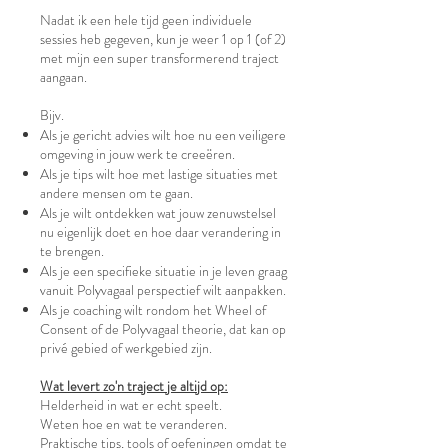
Nadat ik een hele tijd geen individuele
sessies heb gegeven, kun je weer 1 op 1 (of 2)
met mijn een super transformerend traject
aangaan.
Bijv.
Als je gericht advies wilt hoe nu een veiligere
omgeving in jouw werk te creeëren.
Als je tips wilt hoe met lastige situaties met
andere mensen om te gaan.
Als je wilt ontdekken wat jouw zenuwstelsel
nu eigenlijk doet en hoe daar verandering in
te brengen.
Als je een specifieke situatie in je leven graag
vanuit Polyvagaal perspectief wilt aanpakken.
Als je coaching wilt rondom het Wheel of
Consent of de Polyvagaal theorie, dat kan op
privé gebied of werkgebied zijn.
Wat levert zo'n traject je altijd op:
Helderheid in wat er echt speelt.
Weten hoe en wat te veranderen.
Praktische tips, tools of oefeningen omdat te