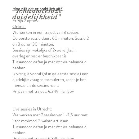
Hoe ziet dat er praktisch uit?
"schaamteloze
duidelijkheid"
Er zijn 2 opties:
Online:
We werken in een traject van 3 sessies.
De eerste sessie duurt 60 minuten. Sessie 2
en 3 duren 30 minuten.
Sessies zijn wekelijks of 2-wekelijks, in
overleg en wat er beschikbaar is.
Tussendoor oefen je met wat we behandeld
hebben.
Ik vraag je vooraf (of in de eerste sessie) een
duidelijke vraag te formuleren, zodat je het
meeste uit de sessies haalt.
Prijs van het traject: €349 incl. btw
Live sessies in Utrecht:
​We werken met 2 sessies van 1 -1,5 uur met
1 tot maximaal 3 weken ertussen.
Tussendoor oefen je met wat we behandeld
hebben .
Prijs van het traject: €349 incl. btw