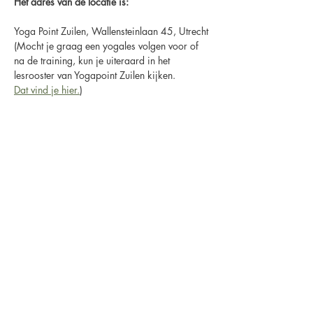
Het adres van de locatie is:
Yoga Point Zuilen, Wallensteinlaan 45, Utrecht
(Mocht je graag een yogales volgen voor of 
na de training, kun je uiteraard in het 
lesrooster van Yogapoint Zuilen kijken.
Dat vind je hier.
)
Er is in de omgeving voldoende (gratis) 
parkeerruimte, bijv. bij winkelcentrum 
Rokade, dat vlakbij de locatie ligt.
Hier zijn ook wat winkels, een bakker en een 
AH, dus als je vooraf nog iets wil eten, kan 
dat.
In de ruimte is een kleine koelkast, maar 
verder geen gelegenheid om eten warm te 
maken.
Thee is inbegrepen.
Evt. lunch regel je zelf.