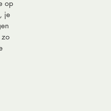
e op
, je
gen
 zo
e