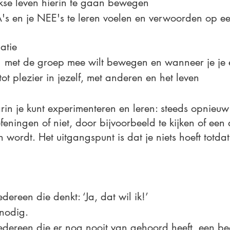
jkse leven hierin te gaan bewegen
's en je NEE's te leren voelen en verwoorden op een
matie
 met de groep mee wilt bewegen en wanneer je je ei
ot plezier in jezelf, met anderen en het leven
rin je kunt experimenteren en leren: steeds opnieuw 
eningen of niet, door bijvoorbeeld te kijken of een d
n wordt. Het uitgangspunt is dat je niets hoeft totda
edereen die denkt: ‘Ja, dat wil ik!’
 nodig.
iedereen die er nog nooit van gehoord heeft, een be