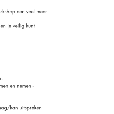
orkshop een veel meer
n je veilig kunt
n.
emen en nemen -
 mag/kan uitspreken