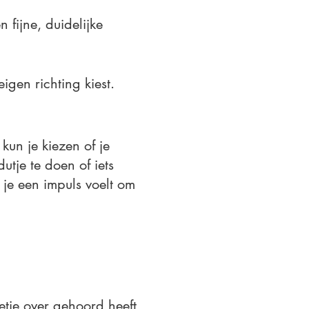
 fijne, duidelijke
gen richting kiest.
kun je kiezen of je
utje te doen of iets
t je een impuls voelt om
etje over gehoord heeft