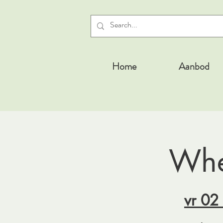
Home
Aanbod
Whe
vr 02