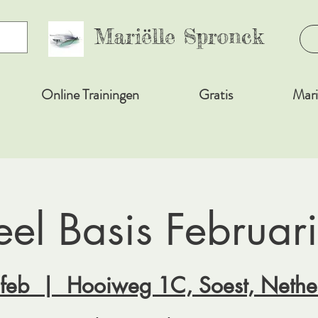
Mariëlle Spronck
Online Trainingen
Gratis
Mari
el Basis Februari
 feb
  |  
Hooiweg 1C, Soest, Nethe