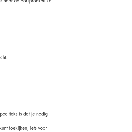
 naar de oorspronkelijke 
cht.
pecifieks is dat je nodig 
nt toekijken, iets voor 