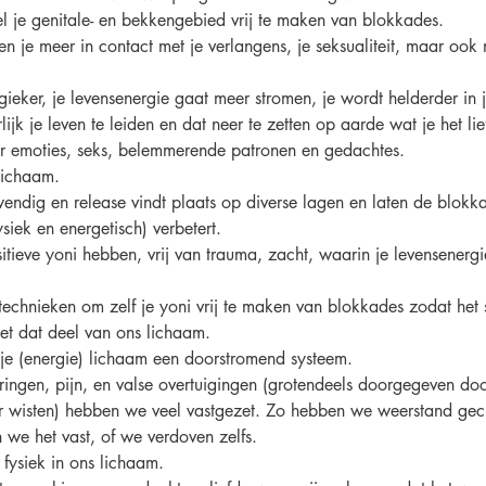
el je genitale- en bekkengebied vrij te maken van blokkades. 
 je meer in contact met je verlangens, je seksualiteit, maar ook m
rgieker, je levensenergie gaat meer stromen, je wordt helderder in 
jk je leven te leiden en dat neer te zetten op aarde wat je het lief
r emoties, seks, belemmerende patronen en gedachtes. 
 lichaam. 
endig en release vindt plaats op diverse lagen en laten de blokka
iek en energetisch) verbetert.
tieve yoni hebben, vrij van trauma, zacht, waarin je levensenergie
technieken om zelf je yoni vrij te maken van blokkades zodat het s
t dat deel van ons lichaam.
s je (energie) lichaam een doorstromend systeem. 
ringen, pijn, en valse overtuigingen (grotendeels doorgegeven do
er wisten) hebben we veel vastgezet. Zo hebben we weerstand ge
n we het vast, of we verdoven zelfs. 
fysiek in ons lichaam. 