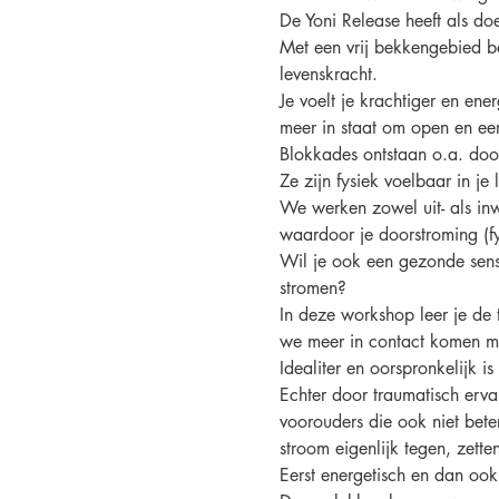
De Yoni Release heeft als do
Met een vrij bekkengebied ben
levenskracht.
Je voelt je krachtiger en ene
meer in staat om open en eerli
Blokkades ontstaan o.a. doo
Ze zijn fysiek voelbaar in je
We werken zowel uit- als inw
waardoor je doorstroming (fys
Wil je ook een gezonde sensi
stromen?
In deze workshop leer je de 
we meer in contact komen me
Idealiter en oorspronkelijk i
Echter door traumatisch erva
voorouders die ook niet bet
stroom eigenlijk tegen, zette
Eerst energetisch en dan ook 