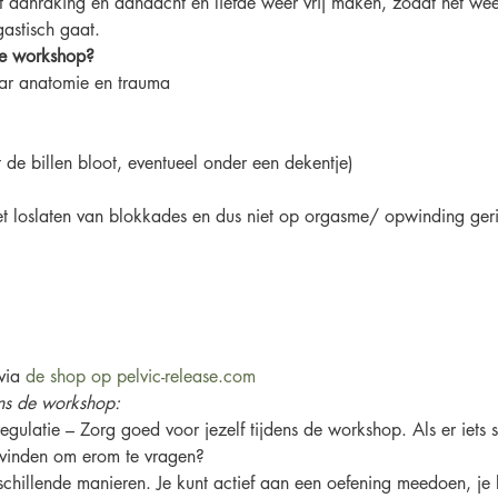
aanraking en aandacht en liefde weer vrij maken, zodat het weer
gastisch gaat.
e workshop? 
aar anatomie en trauma 
e billen bloot, eventueel onder een dekentje) 
et loslaten van blokkades en dus niet op orgasme/ opwinding geri
via 
de shop op pelvic-release.com
ens de workshop:
egulatie – Zorg goed voor jezelf tijdens de workshop. Als er iets s
 vinden om erom te vragen?
hillende manieren. Je kunt actief aan een oefening meedoen, je ku