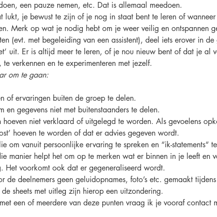
e doen, een pauze nemen, etc. Dat is allemaal meedoen.
t lukt, je bewust te zijn of je nog in staat bent te leren of wannee
leren. Merk op wat je nodig hebt om je weer veilig en ontspannen 
 (evt. met begeleiding van een assistent), deel iets erover in de 
 uit. Er is altijd meer te leren, of je nou nieuw bent of dat je al 
, te verkennen en te experimenteren met jezelf.
ar om te gaan:
en of ervaringen buiten de groep te delen.
 en gegevens niet met buitenstaanders te delen.
 hoeven niet verklaard of uitgelegd te worden. Als gevoelens opk
ost’ hoeven te worden of dat er advies gegeven wordt.
ie om vanuit persoonlijke ervaring te spreken en “ik-statements“ te 
 die manier helpt het om op te merken wat er binnen in je leeft en 
g. Het voorkomt ook dat er gegeneraliseerd wordt.
r de deelnemers geen geluidopnames, foto’s etc. gemaakt tijdens 
 de sheets met uitleg zijn hierop een uitzondering.
met een of meerdere van deze punten vraag ik je vooraf contact 