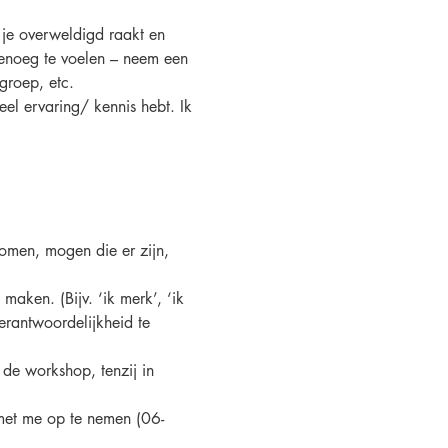
r je overweldigd raakt en 
genoeg te voelen – neem een 
groep, etc.
veel ervaring/ kennis hebt. Ik 
omen, mogen die er zijn, 
maken. (Bijv. ‘ik merk’, ‘ik 
verantwoordelijkheid te 
de workshop, tenzij in 
met me op te nemen (06-