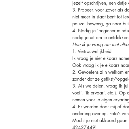
jezelf opschrijven, een dutj
3. Probeer, voor zover als da
niet meer in staat bent tot 
pauze, beweeg, ga naar buiten
4. Nodig je ‘beginner mindset’
nodig je uit om te ontdekken
Hoe ik je vraag om met elka
1. Vertrouwelijkheid
Ik vraag je niet elkaars nam
Ook vraag ik je elkaars naam
2. Gevoelens zijn welkom en
zonder dat ze gefikst/’opgel
3. Als we delen, vraag ik jull
voel’, ‘ik ervaar’, etc.). Op
nemen voor je eigen ervarin
4. Er worden door mij of doo
onderling overleg. Foto’s van
Mocht je niet akkoord gaan 
42427449)