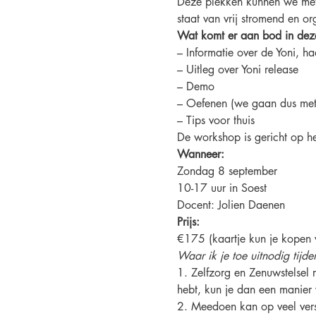
Deze plekken kunnen we met 
staat van vrij stromend en or
Wat komt er aan bod in dez
– Informatie over de Yoni, h
– Uitleg over Yoni release 
– Demo 
– Oefenen (we gaan dus met d
– Tips voor thuis
De workshop is gericht op h
Wanneer: 
Zondag 8 september 
10-17 uur in Soest 
Docent: Jolien Daenen  
Prijs: 
€175 (kaartje kun je kopen 
Waar ik je toe uitnodig tijd
1. Zelfzorg en Zenuwstelsel r
hebt, kun je dan een manier
2. Meedoen kan op veel versc