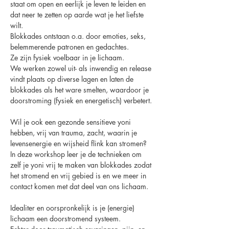
staat om open en eerlijk je leven te leiden en 
dat neer te zetten op aarde wat je het liefste 
wilt.
Blokkades ontstaan o.a. door emoties, seks, 
belemmerende patronen en gedachtes. 
Ze zijn fysiek voelbaar in je lichaam. 
We werken zowel uit- als inwendig en release 
vindt plaats op diverse lagen en laten de 
blokkades als het ware smelten, waardoor je 
doorstroming (fysiek en energetisch) verbetert.
Wil je ook een gezonde sensitieve yoni 
hebben, vrij van trauma, zacht, waarin je 
levensenergie en wijsheid flink kan stromen?
In deze workshop leer je de technieken om 
zelf je yoni vrij te maken van blokkades zodat 
het stromend en vrij gebied is en we meer in 
contact komen met dat deel van ons lichaam.
Idealiter en oorspronkelijk is je (energie) 
lichaam een doorstromend systeem. 