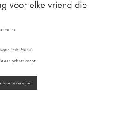
g voor elke vriend die
 vrienden
vagaal in de Praktijk'.
ie een pakket koopt.
 door te verwijzen