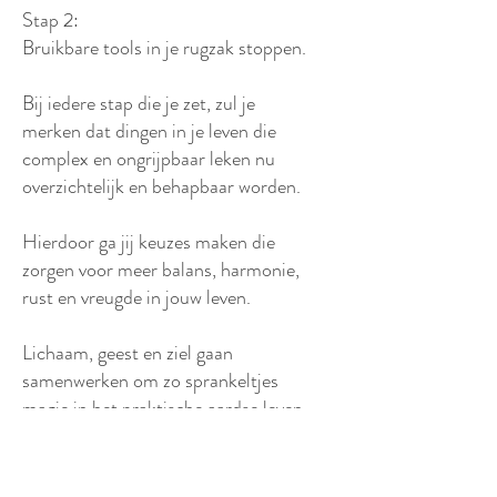
Stap 2:
Bruikbare tools in je rugzak stoppen.
Bij iedere stap die je zet, zul je
merken dat dingen in je leven die
complex en ongrijpbaar leken nu
overzichtelijk en behapbaar worden.
Hierdoor ga jij keuzes maken die
zorgen voor meer balans, harmonie,
rust en vreugde in jouw leven.
Lichaam, geest en ziel gaan
samenwerken om zo sprankeltjes
magie in het praktische aardse leven
te brengen.
Mijn trainingen werken het beste voor