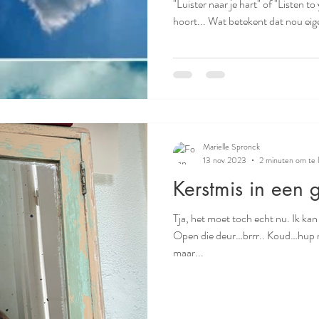
"Luister naar je hart" of "Listen to
hoort... Wat betekent dat nou eig
Marielle Spronck
13 nov 2023
2 minuten om te 
Kerstmis in een 
Tja, het moet toch echt nu. Ik kan 
Open die deur…brrr.. Koud…hup m
maar...