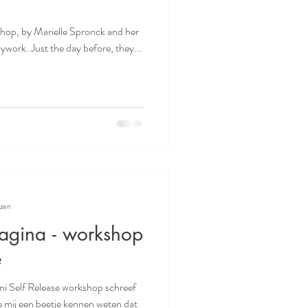
kshop, by Marielle Spronck and her
work. Just the day before, they...
ezen
vagina - workshop
e
i Self Release workshop schreef