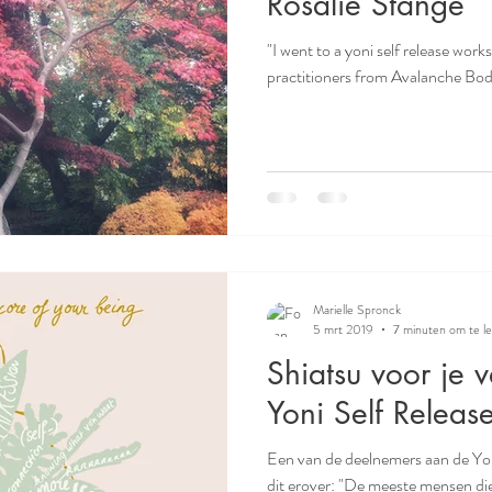
Rosalie Stange
"I went to a yoni self release wor
practitioners from Avalanche Body
Marielle Spronck
5 mrt 2019
7 minuten om te l
Shiatsu voor je 
Yoni Self Releas
Een van de deelnemers aan de Yon
dit erover: "De meeste mensen die mij een beetje kennen weten dat