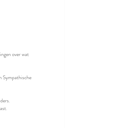
ingen over wat 
en Sympathische 
nders.
ast.