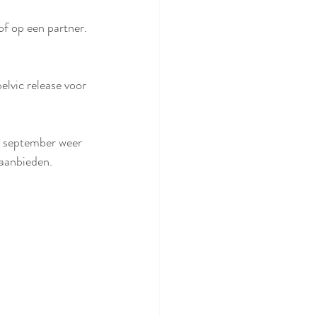
of op een partner.
pelvic release voor 
in september weer 
 aanbieden.