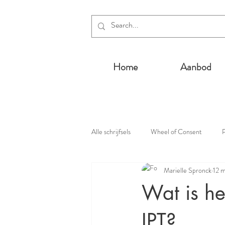
Home
Aanbod
Alle schrijfsels
Wheel of Consent
P
Marielle Spronck
12 
Wat is he
IPT?